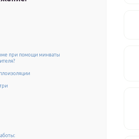
доме при помощи минваты
ителя?
плоизоляции
утри
аботы: