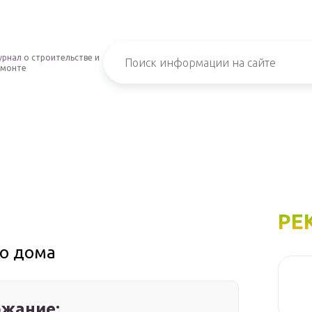
рнал о строительстве и
емонте
РЕ
го дома
жание: