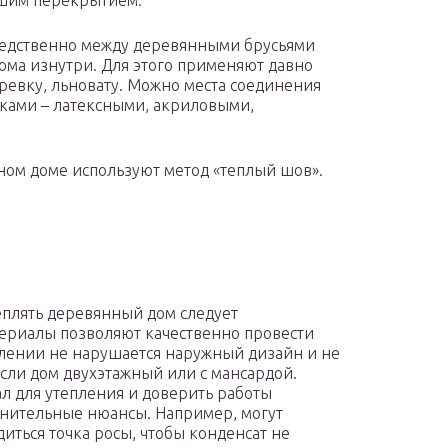
шим перекрытием.
редственно между деревянными брусьями
ома изнутри. Для этого применяют давно
ревку, льновату. Можно места соединения
ками – латексными, акриловыми,
нном доме используют метод «теплый шов».
утеплять деревянный дом следует
ериалы позволяют качественно провести
плении не нарушается наружный дизайн и не
если дом двухэтажный или с мансардой.
л для утепления и доверить работы
лнительные нюансы. Например, могут
диться точка росы, чтобы конденсат не