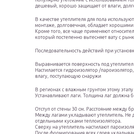
дешевый, хорошо защищает от влаги, дол
В качестве утеплителя для пола использую
монтаже, долговечная, обладает хорошими
Кроме того, все чаще применяют относите
который постепенно вытесняет вату с рын
Последовательность действий при установк
Выравнивается поверхность под утеплител
Настилается гидроизолятор /пароизолятор,
влагу, поступающую снаружи
В регионах с влажным грунтом этому этапу
Устанавливают лаги. Толщина лаг должна б
Отступ от стены 30 см. Расстояние между бр
Между лагами укладывают утеплитель. Не д
отдельными кусками теплоизолятора.
Сверху на утеплитель настилают пароизол
После формирования всех слоев укладываю