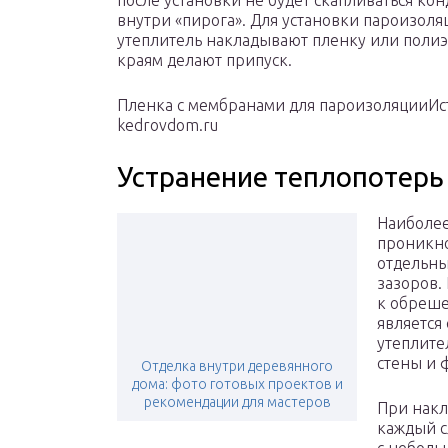
после установки не будет скапливаться кон
внутри «пирога». Для установки пароизоля
утеплитель накладывают пленку или полиэ
краям делают припуск.
Пленка с мембранами для пароизоляцииИс
kedrovdom.ru
Устранение теплопотерь
Наиболее
проникно
отдельны
зазоров.
к обреше
является
утеплите
стены и 
Отделка внутри деревянного
дома: фото готовых проектов и
рекомендации для мастеров
При накл
каждый с