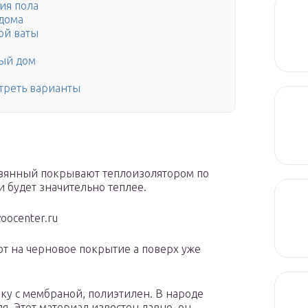
ия пола
дома
ой ваты
ный дом
треть варианты
евянный покрывают теплоизолятором по
 будет значительно теплее.
oocenter.ru
т на черновое покрытие а поверх уже
ку с мембраной, полиэтилен. В народе
я. Этот материал известен давно, он