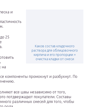
песка и
ластичность
м.
до 25
е
Каков состав кладочного
а.
раствора для облицовочного
кирпича и его пропорции +
готовить
очистка кладки от смеси
ь
х на
все компоненты промокнут и разбухнут. По
менению.
лняют все швы независимо от того,
это потдвержадют покупатели. Составы
много различных смесей для того, чтобы
о рода.