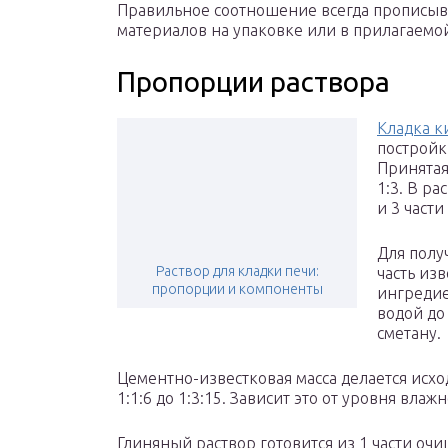
Правильное соотношение всегда прописыв
материалов на упаковке или в прилагаемо
Пропорции раствора
Кладка к
постройк
Принятая
1:3. В ра
и 3 части
Для полу
Раствор для кладки печи:
часть изв
пропорции и компоненты
ингредие
водой до
сметану.
Цементно-известковая масса делается исход
1:1:6 до 1:3:15. Зависит это от уровня влаж
Глиняный раствор готовится из 1 части очи