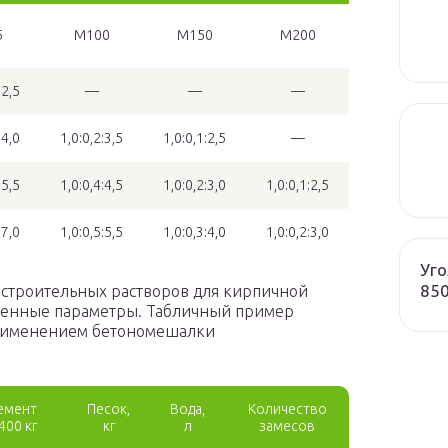
5
М100
М150
М200
:2,5
—
—
—
:4,0
1,0:0,2:3,5
1,0:0,1:2,5
—
:5,5
1,0:0,4:4,5
1,0:0,2:3,0
1,0:0,1:2,5
:7,0
1,0:0,5:5,5
1,0:0,3:4,0
1,0:0,2:3,0
Уго
85
 строительных растворов для кирпичной
ленные параметры. Табличный пример
 применением бетономешалки
емент
Песок,
Вода,
Количество
400 кг
кг
л
замесов