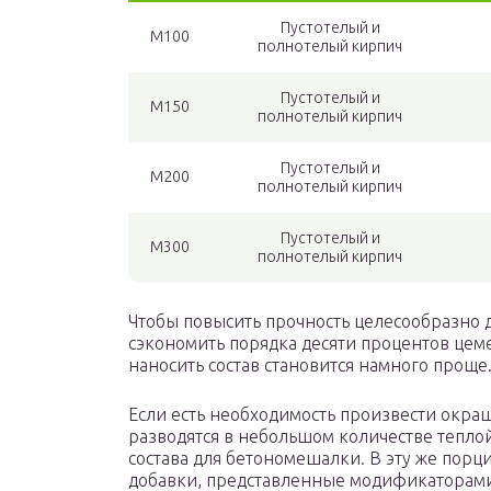
Пустотелый и
М100
полнотелый кирпич
Пустотелый и
М150
полнотелый кирпич
Пустотелый и
М200
полнотелый кирпич
Пустотелый и
М300
полнотелый кирпич
Чтобы повысить прочность целесообразно 
сэкономить порядка десяти процентов цемен
наносить состав становится намного проще
Если есть необходимость произвести окра
разводятся в небольшом количестве тепло
состава для бетономешалки. В эту же пор
добавки, представленные модификаторами