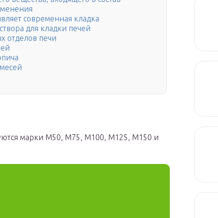
именения
являет современная кладка
створа для кладки печей
х отделов печи
чей
рпича
смесей
уются марки М50, М75, М100, М125, М150 и