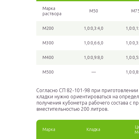
Марка
М50
М7
раствора
М200
1,0:0,3:4,0
1,0:0,1
М300
1,0:0,6:6,0
1,0:0,3
М400
1,0:0,9:8,0
1,0:0,5
М500
—
1,0:0,8
Согласно СП 82-101-98 при приготовлении
кладки нужно ориентироваться на опреде
получения кубометра рабочего состава с
вместительностью 200 литров.
Ц
Марка
Кладка
М