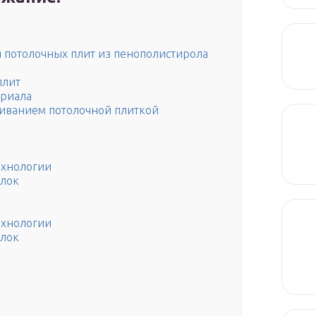
 потолочных плит из пенополистирола
плит
ериала
еиванием потолочной плиткой
технологии
олок
технологии
олок