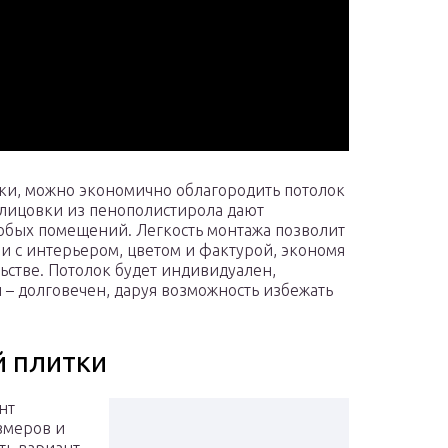
ки, можно экономично облагородить потолок
блицовки из пенополистирола дают
юбых помещений. Легкость монтажа позволит
ии с интерьером, цветом и фактурой, экономя
ьстве. Потолок будет индивидуален,
– долговечен, даруя возможность избежать
й плитки
нт
змеров и