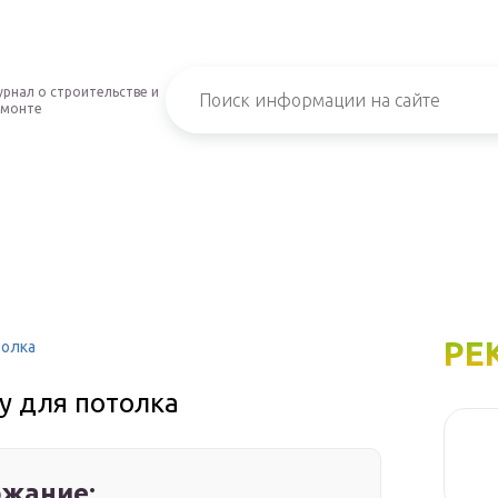
рнал о строительстве и
емонте
РЕ
толка
у для потолка
жание: