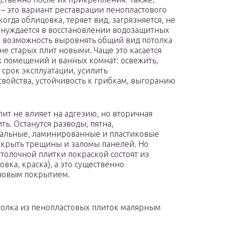
 – это вариант реставрации пенопластового
когда облицовка, теряет вид, загрязняется, не
, нуждается в восстановлении водозащитных
и возможность выровнять общий вид потолка
не старых плит новыми. Чаще это касается
 помещений и ванных комнат: освежить,
 срок эксплуатации, усилить
свойства, устойчивость к грибкам, выгоранию
т не влияет на адгезию, но вторичная
ь. Останутся разводы, пятна,
кальные, ламинированные и пластиковые
скрыть трещины и заломы панелей. Но
толочной плитки покраской состоят из
вка, краска), а это существенно
 новым покрытием.
олка из пенопластовых плиток малярным