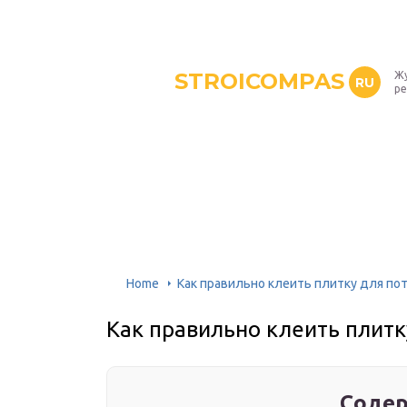
STROICOMPAS
Жу
RU
р
Home
Как правильно клеить плитку для по
Как правильно клеить плитк
Содер