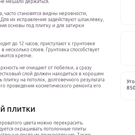
 не мешало держаться.
, часто становятся видны неровности,
Для их исправления задействуют шпаклевку,
я основы под плитку и для затирки
одит до 12 часов, приступают к грунтовке
 в несколько слоев. Грунтовка способствует
ржится крепче.
рхность не очищают от побелки, а сразу
вестковый слой должен находиться в хорошем
ь плитку на потолок, долговечного результата
Уго
рого проведения косметического ремонта его
85
й плитки
ероватого цвета можно перекрасить.
уется окрашивать потолочные плиты
ственно после их прикрепления. Также,