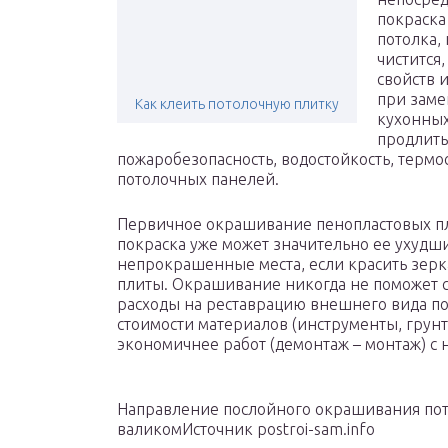
покраска
потолка, 
чистится
свойств 
при заме
Как клеить потолочную плитку
кухонных
продлить
пожаробезопасность, водостойкость, термо
потолочных панелей.
Первичное окрашивание пенопластовых пли
покраска уже может значительно ее ухудшит
непрокрашенные места, если красить зер
плиты. Окрашивание никогда не поможет 
расходы на реставрацию внешнего вида по
стоимости материалов (инструменты, грунто
экономичнее работ (демонтаж – монтаж) с
Направление послойного окрашивания пот
валикомИсточник postroi-sam.info