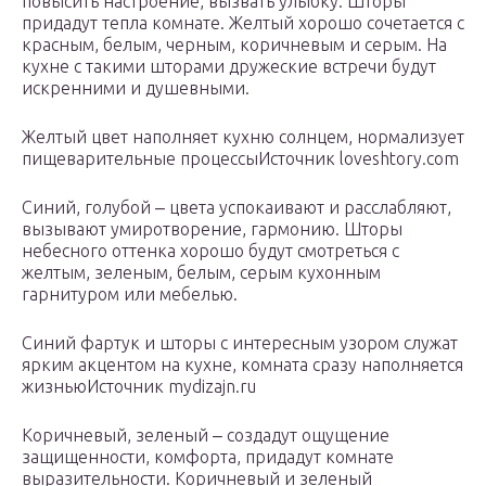
повысить настроение, вызвать улыбку. Шторы
придадут тепла комнате. Желтый хорошо сочетается с
красным, белым, черным, коричневым и серым. На
кухне с такими шторами дружеские встречи будут
искренними и душевными.
Желтый цвет наполняет кухню солнцем, нормализует
пищеварительные процессыИсточник loveshtory.com
Синий, голубой ‒ цвета успокаивают и расслабляют,
вызывают умиротворение, гармонию. Шторы
небесного оттенка хорошо будут смотреться с
желтым, зеленым, белым, серым кухонным
гарнитуром или мебелью.
Синий фартук и шторы с интересным узором служат
ярким акцентом на кухне, комната сразу наполняется
жизньюИсточник mydizajn.ru
Коричневый, зеленый ‒ создадут ощущение
защищенности, комфорта, придадут комнате
выразительности. Коричневый и зеленый